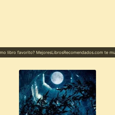
o libro favorito? MejoresLibrosRecomendados.com te muest