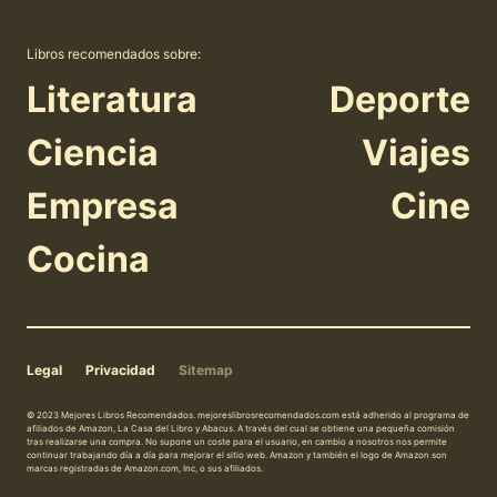
Libros recomendados sobre:
Literatura
Deporte
Ciencia
Viajes
Empresa
Cine
Cocina
Legal
Privacidad
Sitemap
© 2023 Mejores Libros Recomendados. mejoreslibrosrecomendados.com está adherido al programa de
afiliados de Amazon, La Casa del Libro y Abacus. A través del cual se obtiene una pequeña comisión
tras realizarse una compra. No supone un coste para el usuario, en cambio a nosotros nos permite
continuar trabajando día a día para mejorar el sitio web. Amazon y también el logo de Amazon son
marcas registradas de Amazon.com, Inc, o sus afiliados.