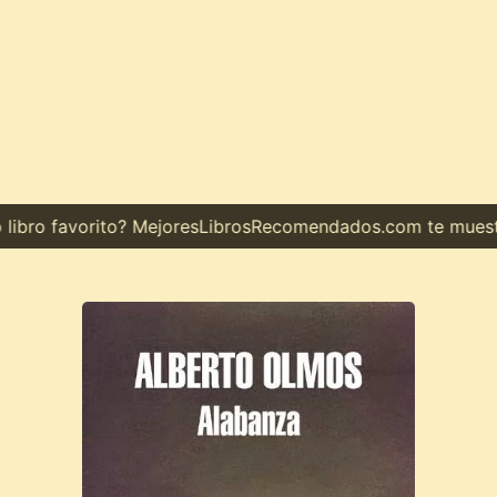
bro favorito? MejoresLibrosRecomendados.com te muestra e