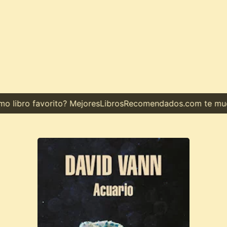
libro favorito? MejoresLibrosRecomendados.com te muestr