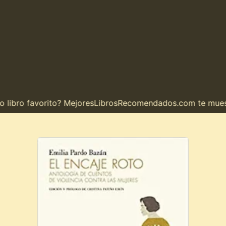
ibro favorito? MejoresLibrosRecomendados.com te muestra 