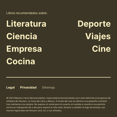
Libros recomendados sobre:
Literatura
Deporte
Ciencia
Viajes
Empresa
Cine
Cocina
Legal
Privacidad
Sitemap
© 2023 Mejores Libros Recomendados. mejoreslibrosrecomendados.com está adherido al programa de
afiliados de Amazon, La Casa del Libro y Abacus. A través del cual se obtiene una pequeña comisión
tras realizarse una compra. No supone un coste para el usuario, en cambio a nosotros nos permite
continuar trabajando día a día para mejorar el sitio web. Amazon y también el logo de Amazon son
marcas registradas de Amazon.com, Inc, o sus afiliados.