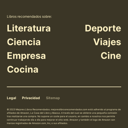
Libros recomendados sobre:
Literatura
Deporte
Ciencia
Viajes
Empresa
Cine
Cocina
Legal
Privacidad
Sitemap
© 2023 Mejores Libros Recomendados. mejoreslibrosrecomendados.com está adherido al programa de
afiliados de Amazon, La Casa del Libro y Abacus. A través del cual se obtiene una pequeña comisión
tras realizarse una compra. No supone un coste para el usuario, en cambio a nosotros nos permite
continuar trabajando día a día para mejorar el sitio web. Amazon y también el logo de Amazon son
marcas registradas de Amazon.com, Inc, o sus afiliados.